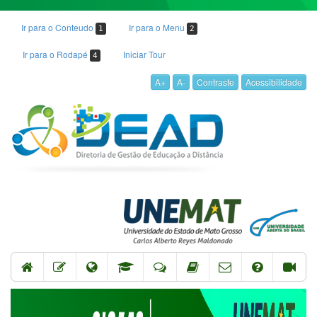
Ir para o Conteudo
Ir para o Menu
1
2
Ir para o Rodapé
Iniciar Tour
4
A+
A-
Contraste
Acessibilidade