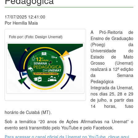
Pedagógica
17/07/2025 12:41:00
Por Hemilia Maia
A Pró-Reitoria de
Foto por: (Foto: Design Unemat)
Ensino de Graduação
(Proeg) da
Universidade do
Estado de Mato
Grosso (Unemat)
realizará a 12ª edição
da Semana
Pedagógica
Integrada da Unemat,
nos dias 25, 28 e 29
de julho, a partir das
14 horas, fuso
horário de Cuiabá (MT).
Sob a temática “20 anos de Ações Afirmativas na Unemat” o
evento será transmitido pelo YouTube e pelo Facebook.
Para acessar o canal oficial da Unemat no YouTube, clique aqui.