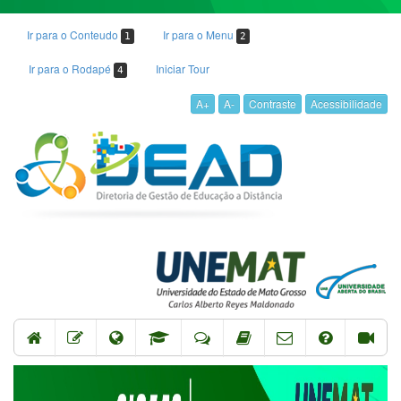
Ir para o Conteudo
Ir para o Menu
1
2
Ir para o Rodapé
Iniciar Tour
4
A+
A-
Contraste
Acessibilidade