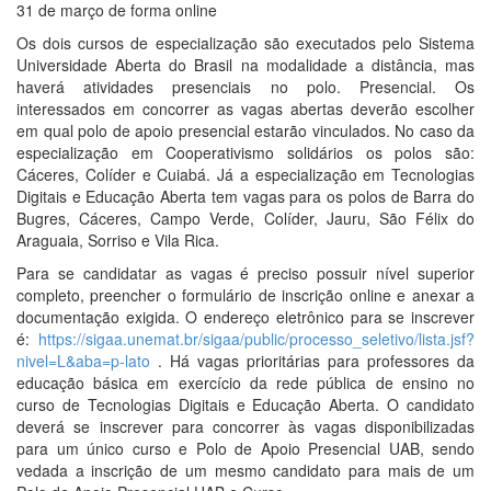
31 de março de forma online
Os dois cursos de especialização são executados pelo Sistema
Universidade Aberta do Brasil na modalidade a distância, mas
haverá atividades presenciais no polo. Presencial. Os
interessados em concorrer as vagas abertas deverão escolher
em qual polo de apoio presencial estarão vinculados. No caso da
especialização em Cooperativismo solidários os polos são:
Cáceres, Colíder e Cuiabá. Já a especialização em Tecnologias
Digitais e Educação Aberta tem vagas para os polos de Barra do
Bugres, Cáceres, Campo Verde, Colíder, Jauru, São Félix do
Araguaia, Sorriso e Vila Rica.
Para se candidatar as vagas é preciso possuir nível superior
completo, preencher o formulário de inscrição online e anexar a
documentação exigida. O endereço eletrônico para se inscrever
é:
https://sigaa.unemat.br/sigaa/public/processo_seletivo/lista.jsf?
nivel=L&aba=p-lato
. Há vagas prioritárias para professores da
educação básica em exercício da rede pública de ensino no
curso de Tecnologias Digitais e Educação Aberta. O candidato
deverá se inscrever para concorrer às vagas disponibilizadas
para um único curso e Polo de Apoio Presencial UAB, sendo
vedada a inscrição de um mesmo candidato para mais de um