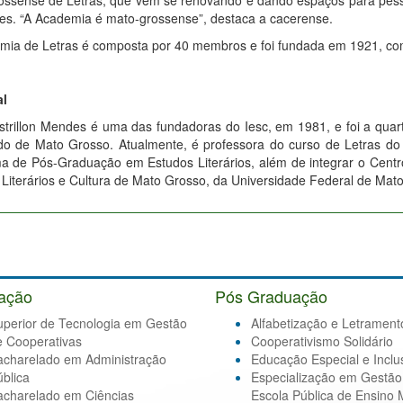
ossense de Letras, que vem se renovando e dando espaços para pess
res. “A Academia é mato-grossense”, destaca a cacerense.
mia de Letras é composta por 40 membros e foi fundada em 1921, co
al
trillon Mendes é uma das fundadoras do Iesc, em 1981, e foi a quart
do de Mato Grosso. Atualmente, é professora do curso de Letras do
a de Pós-Graduação em Estudos Literários, além de integrar o Cent
 Literários e Cultura de Mato Grosso, da Universidade Federal de Ma
ação
Pós Graduação
uperior de Tecnologia em Gestão
Alfabetização e Letrament
e Cooperativas
Cooperativismo Solidário
acharelado em Administração
Educação Especial e Inclu
blica
Especialização em Gestão
acharelado em Ciências
Escola Pública de Ensino 