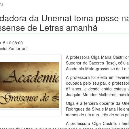
AL
dadora da Unemat toma posse n
ssense de Letras amanhã
015 16:08:00
niel Zanferrari
A professora Olga Maria Castrill
Superior de Cáceres (Iesc), célu
Academia Mato-grossense de Letr
A professora foi eleita em fever
ocupada pelo seu pai, o professo
87 anos, e desde então estava v
Joaquim Mendes Malheiros, nasci
Olga é a terceira docente da Un
Rodrigues da Silva e Marta Helen
menos de um ano, três de seus pr
A professora Olga Castrillon l