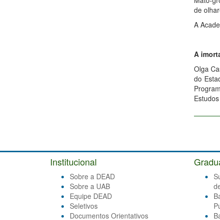
Mato-gr
de olha
A Acade
A imort
Olga Cas
do Esta
Program
Estudos
Institucional
Gradu
Sobre a DEAD
S
Sobre a UAB
d
Equipe DEAD
B
Seletivos
Pú
Documentos Orientativos
B