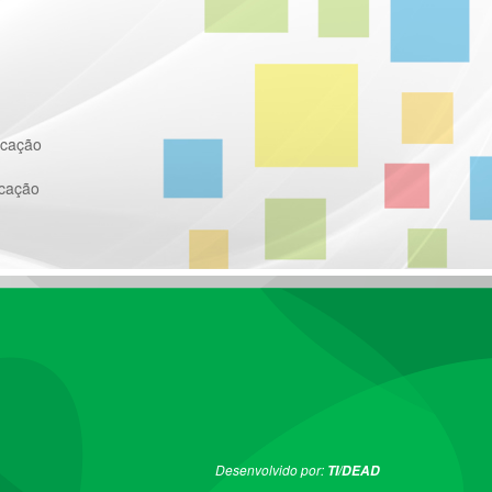
ucação
ucação
Desenvolvido por:
TI/DEAD