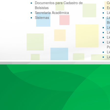
Documentos para Cadastro de
C
Bolsistas
E
Secretaria Acadêmica
Li
Sistemas
Li
Bi
Li
Li
Li
Li
Po
L
L