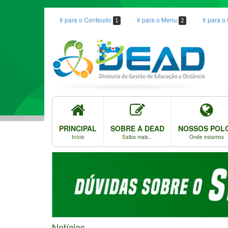
Ir para o Conteudo
Ir para o Menu
Ir para 
1
2
PRINCIPAL
SOBRE A DEAD
NOSSOS POL
Início
Saiba mais...
Onde estamos
Notícias