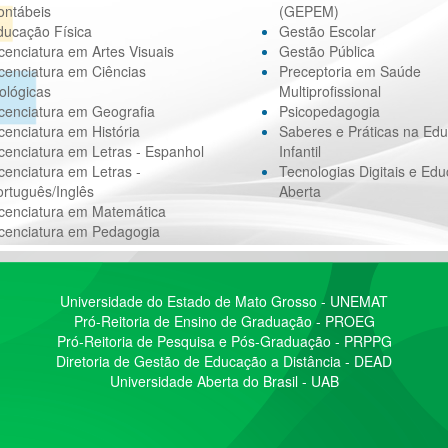
ontábeis
(GEPEM)
ducação Física
Gestão Escolar
cenciatura em Artes Visuais
Gestão Pública
cenciatura em Ciências
Preceptoria em Saúde
ológicas
Multiprofissional
cenciatura em Geografia
Psicopedagogia
cenciatura em História
Saberes e Práticas na Ed
cenciatura em Letras - Espanhol
Infantil
cenciatura em Letras -
Tecnologias Digitais e Ed
rtuguês/Inglês
Aberta
icenciatura em Matemática
icenciatura em Pedagogia
Universidade do Estado de Mato Grosso - UNEMAT
Pró-Reitoria de Ensino de Graduação - PROEG
Pró-Reitoria de Pesquisa e Pós-Graduação - PRPPG
Diretoria de Gestão de Educação a Distância - DEAD
Universidade Aberta do Brasil - UAB