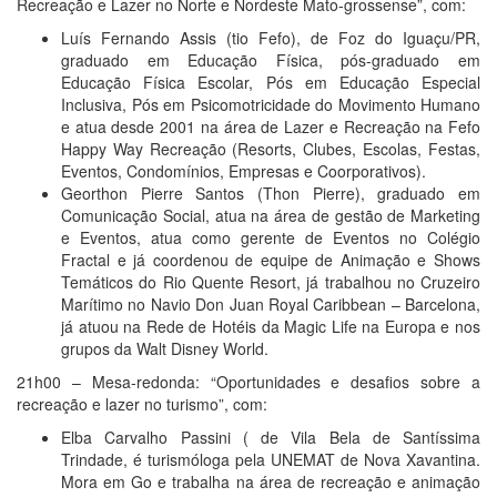
Recreação e Lazer no Norte e Nordeste Mato-grossense”, com:
Luís Fernando Assis (tio Fefo), de Foz do Iguaçu/PR,
graduado em Educação Física, pós-graduado em
Educação Física Escolar, Pós em Educação Especial
Inclusiva, Pós em Psicomotricidade do Movimento Humano
e atua desde 2001 na área de Lazer e Recreação na Fefo
Happy Way Recreação (Resorts, Clubes, Escolas, Festas,
Eventos, Condomínios, Empresas e Coorporativos).
Georthon Pierre Santos (Thon Pierre), graduado em
Comunicação Social, atua na área de gestão de Marketing
e Eventos, atua como gerente de Eventos no Colégio
Fractal e já coordenou de equipe de Animação e Shows
Temáticos do Rio Quente Resort, já trabalhou no Cruzeiro
Marítimo no Navio Don Juan Royal Caribbean – Barcelona,
já atuou na Rede de Hotéis da Magic Life na Europa e nos
grupos da Walt Disney World.
21h00 – Mesa-redonda: “Oportunidades e desafios sobre a
recreação e lazer no turismo”, com:
Elba Carvalho Passini ( de Vila Bela de Santíssima
Trindade, é turismóloga pela UNEMAT de Nova Xavantina.
Mora em Go e trabalha na área de recreação e animação