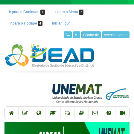
Ir para o Conteudo
Ir para o Menu
1
2
Ir para o Rodapé
Iniciar Tour
4
A+
A-
Contraste
Acessibilidade