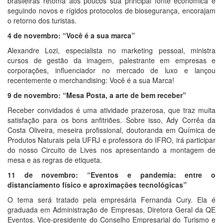
brasileiras retoma aos poucos sua principal fonte econômica e
seguindo novos e rígidos protocolos de biosegurança, encorajam
o retorno dos turistas.
4 de novembro: “Você é a sua marca”
Alexandre Lozi, especialista no marketing pessoal, ministra
cursos de gestão da imagem, palestrante em empresas e
corporações, influenciador no mercado de luxo e lançou
recentemente o merchandising: Você é a sua Marca!
9 de novembro: “Mesa Posta, a arte de bem receber”
Receber convidados é uma atividade prazerosa, que traz muita
satisfação para os bons anfitriões. Sobre isso, Ady Corrêa da
Costa Oliveira, meseira profissional, doutoranda em Química de
Produtos Naturais pela UFRJ e professora do IFRO, irá participar
do nosso Circuito de Lives nos apresentando a montagem de
mesa e as regras de etiqueta.
11 de novembro: “Eventos e pandemia: entre o
distanciamento físico e aproximações tecnológicas”
O tema será tratado pela empresária Fernanda Cury. Ela é
graduada em Administração de Empresas, Diretora Geral da QE
Eventos. Vice-presidente do Conselho Empresarial do Turismo e