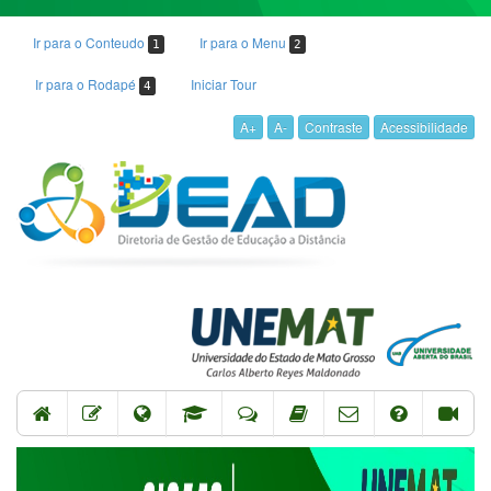
Ir para o Conteudo
Ir para o Menu
1
2
Ir para o Rodapé
Iniciar Tour
4
A+
A-
Contraste
Acessibilidade