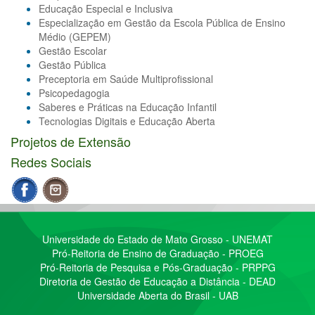
Educação Especial e Inclusiva
Especialização em Gestão da Escola Pública de Ensino
Médio (GEPEM)
Gestão Escolar
Gestão Pública
Preceptoria em Saúde Multiprofissional
Psicopedagogia
Saberes e Práticas na Educação Infantil
Tecnologias Digitais e Educação Aberta
Projetos de Extensão
Redes Sociais
Universidade do Estado de Mato Grosso - UNEMAT
Pró-Reitoria de Ensino de Graduação - PROEG
Pró-Reitoria de Pesquisa e Pós-Graduação - PRPPG
Diretoria de Gestão de Educação a Distância - DEAD
Universidade Aberta do Brasil - UAB