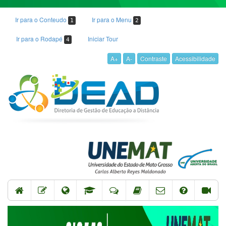
Ir para o Conteudo
Ir para o Menu
1
2
Ir para o Rodapé
Iniciar Tour
4
A+
A-
Contraste
Acessibilidade