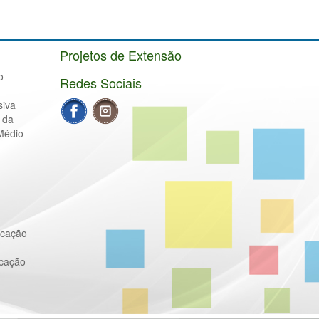
Projetos de Extensão
o
Redes Sociais
siva
 da
Médio
ucação
ucação