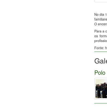
No dia 
familiar
O encer
Para a 
os form
profissio
Fonte: h
Gal
Polo