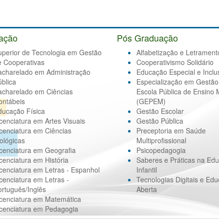
ação
Pós Graduação
uperior de Tecnologia em Gestão
Alfabetização e Letrament
e Cooperativas
Cooperativismo Solidário
acharelado em Administração
Educação Especial e Inclu
blica
Especialização em Gestão
acharelado em Ciências
Escola Pública de Ensino 
ontábeis
(GEPEM)
ducação Física
Gestão Escolar
cenciatura em Artes Visuais
Gestão Pública
cenciatura em Ciências
Preceptoria em Saúde
ológicas
Multiprofissional
cenciatura em Geografia
Psicopedagogia
cenciatura em História
Saberes e Práticas na Ed
cenciatura em Letras - Espanhol
Infantil
cenciatura em Letras -
Tecnologias Digitais e Ed
rtuguês/Inglês
Aberta
icenciatura em Matemática
icenciatura em Pedagogia