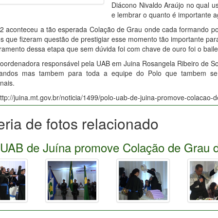
Diácono Nivaldo Araújo no qual u
e lembrar o quanto é importante 
12 aconteceu a tão esperada Colação de Grau onde cada formando po
es que fizeram questão de prestigiar esse momento tão importante par
ramento dessa etapa que sem dúvida foi com chave de ouro foi o bail
coordenadora responsável pela UAB em Juina Rosangela Ribeiro de So
andos mas tambem para toda a equipe do Polo que tambem se 
nais.
ttp://juina.mt.gov.br/noticia/1499/polo-uab-de-juina-promove-colaca
eria de fotos relacionado
 UAB de Juína promove Colação de Grau 