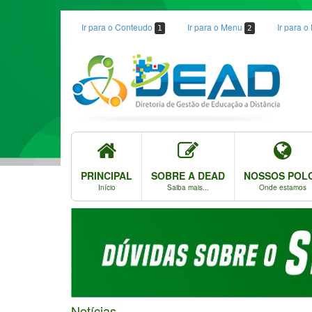
Ir para o Conteudo
Ir para o Menu
Ir para 
1
2
PRINCIPAL
SOBRE A DEAD
NOSSOS POL
Início
Saiba mais...
Onde estamos
Notícias