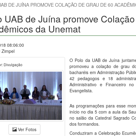
UAB DE JUÍNA PROMOVE COLAÇÃO DE GRAU DE 60 ACADÊM
o UAB de Juína promove Colação
dêmicos da Unemat
018 08:06:00
i Zimpel
O Polo da UAB de Juína juntam
or: Divulgação
promoveu a colação de grau dos
bacharéis em Administração Públi
42 pedagogos e 18 administr
Administrativo e Financeiro 
Evangelista.
As programações para esse mome
início no dia 5 com a aula da Sa
no salão da Catedral Sagrado Co
dos formandos.
Ver Fotos
Conduziram a Celebração Ecumên