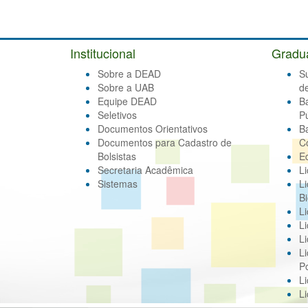
Institucional
Gradu
Sobre a DEAD
S
Sobre a UAB
d
Equipe DEAD
B
Seletivos
Pú
Documentos Orientativos
B
Documentos para Cadastro de
C
Bolsistas
E
Secretaria Acadêmica
Li
Sistemas
Li
Bi
Li
Li
Li
Li
Po
L
L