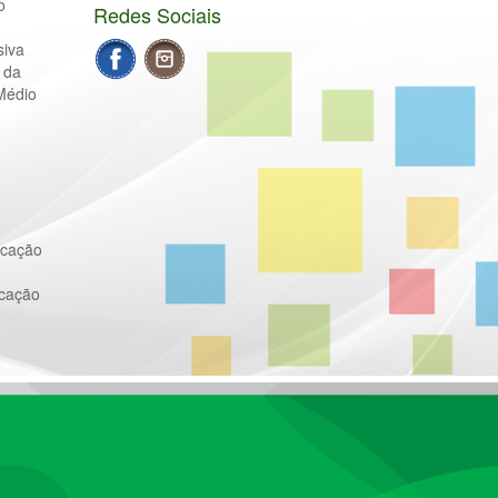
o
Redes Sociais
siva
 da
Médio
ucação
ucação