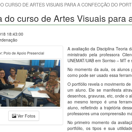
DO CURSO DE ARTES VISUAIS PARA A CONFECÇÃO DO PORT
a do curso de Artes Visuais para a
018 18:43:00
rdenação
A avaliação da Disciplina Teoria 
r: Polo de Apoio Presencial
ministrado pela professora Cile
UNEMAT/UAB em Sorriso – MT e se
No momento da aula, os alunos 
como pode ser usado essa ferrame
O portfólio revela o movimento de
um aluno. Ele se manifesta atra
desenhos, gravuras, etc, onde o
ao mesmo tempo é uma ferrame
aluno, refletindo a trajetória de
professores uma compreensão mai
Ver Fotos
No primeiro momento da avaliaçã
portfólio, os tipos e sua utili