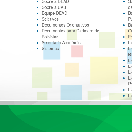
Sobre a DEAD
S
Sobre a UAB
d
Equipe DEAD
B
Seletivos
Pú
Documentos Orientativos
B
Documentos para Cadastro de
C
Bolsistas
E
Secretaria Acadêmica
Li
Sistemas
Li
Bi
Li
Li
Li
Li
Po
L
L