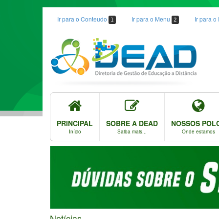
Ir para o Conteudo
Ir para o Menu
Ir para 
1
2
PRINCIPAL
SOBRE A DEAD
NOSSOS POL
Início
Saiba mais...
Onde estamos
Notícias