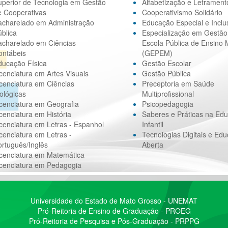
uperior de Tecnologia em Gestão
Alfabetização e Letrament
e Cooperativas
Cooperativismo Solidário
acharelado em Administração
Educação Especial e Inclu
blica
Especialização em Gestão
acharelado em Ciências
Escola Pública de Ensino 
ontábeis
(GEPEM)
ducação Física
Gestão Escolar
cenciatura em Artes Visuais
Gestão Pública
cenciatura em Ciências
Preceptoria em Saúde
ológicas
Multiprofissional
cenciatura em Geografia
Psicopedagogia
cenciatura em História
Saberes e Práticas na Ed
cenciatura em Letras - Espanhol
Infantil
cenciatura em Letras -
Tecnologias Digitais e Ed
rtuguês/Inglês
Aberta
icenciatura em Matemática
icenciatura em Pedagogia
Universidade do Estado de Mato Grosso - UNEMAT
Pró-Reitoria de Ensino de Graduação - PROEG
Pró-Reitoria de Pesquisa e Pós-Graduação - PRPPG