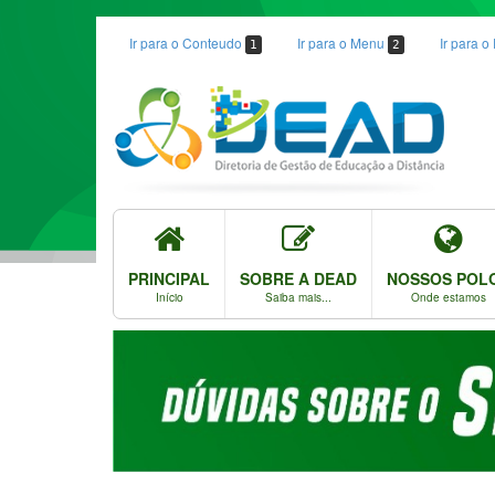
Ir para o Conteudo
Ir para o Menu
Ir para 
1
2
PRINCIPAL
SOBRE A DEAD
NOSSOS POL
Início
Saiba mais...
Onde estamos