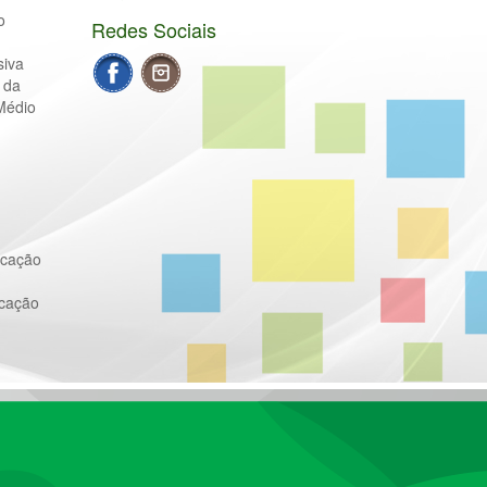
o
Redes Sociais
siva
 da
Médio
ucação
ucação