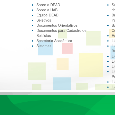
Sobre a DEAD
S
Sobre a UAB
d
Equipe DEAD
B
Seletivos
Pú
Documentos Orientativos
B
Documentos para Cadastro de
C
Bolsistas
E
Secretaria Acadêmica
Li
Sistemas
Li
Bi
Li
Li
Li
Li
Po
L
L