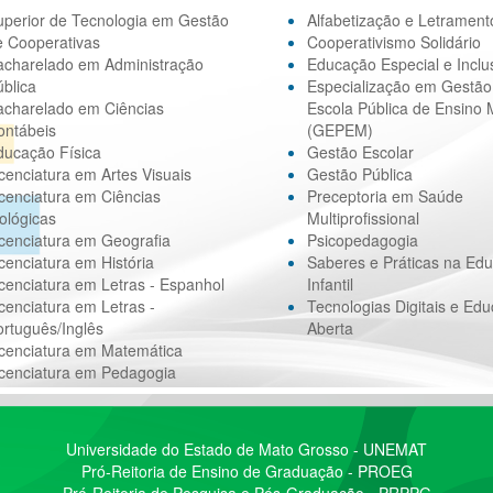
uperior de Tecnologia em Gestão
Alfabetização e Letrament
e Cooperativas
Cooperativismo Solidário
acharelado em Administração
Educação Especial e Inclu
blica
Especialização em Gestão
acharelado em Ciências
Escola Pública de Ensino 
ontábeis
(GEPEM)
ducação Física
Gestão Escolar
cenciatura em Artes Visuais
Gestão Pública
cenciatura em Ciências
Preceptoria em Saúde
ológicas
Multiprofissional
cenciatura em Geografia
Psicopedagogia
cenciatura em História
Saberes e Práticas na Ed
cenciatura em Letras - Espanhol
Infantil
cenciatura em Letras -
Tecnologias Digitais e Ed
rtuguês/Inglês
Aberta
icenciatura em Matemática
icenciatura em Pedagogia
Universidade do Estado de Mato Grosso - UNEMAT
Pró-Reitoria de Ensino de Graduação - PROEG