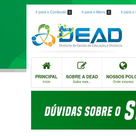
Ir para o Conteudo
Ir para o Menu
Ir para 
1
2
PRINCIPAL
SOBRE A DEAD
NOSSOS POL
Início
Saiba mais...
Onde estamos