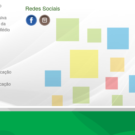
o
Redes Sociais
siva
 da
Médio
ucação
ucação