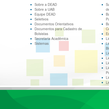
Sobre a DEAD
S
Sobre a UAB
d
Equipe DEAD
B
Seletivos
Pú
Documentos Orientativos
B
Documentos para Cadastro de
C
Bolsistas
E
Secretaria Acadêmica
Li
Sistemas
Li
Bi
Li
Li
Li
Li
Po
L
L