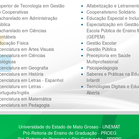
uperior de Tecnologia em Gestão
Alfabetização e Letrament
e Cooperativas
Cooperativismo Solidário
acharelado em Administração
Educação Especial e Inclu
blica
Especialização em Gestão
acharelado em Ciências
Escola Pública de Ensino 
ontábeis
(GEPEM)
ducação Física
Gestão Escolar
cenciatura em Artes Visuais
Gestão Pública
cenciatura em Ciências
Preceptoria em Saúde
ológicas
Multiprofissional
cenciatura em Geografia
Psicopedagogia
cenciatura em História
Saberes e Práticas na Ed
cenciatura em Letras - Espanhol
Infantil
cenciatura em Letras -
Tecnologias Digitais e Ed
rtuguês/Inglês
Aberta
icenciatura em Matemática
icenciatura em Pedagogia
Universidade do Estado de Mato Grosso - UNEMAT
Pró-Reitoria de Ensino de Graduação - PROEG