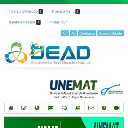
Ir para o Conteudo
Ir para o Menu
1
2
Ir para o Rodapé
Iniciar Tour
4
A+
A-
Contraste
Acessibilidade