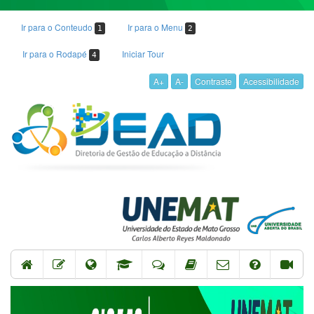
Ir para o Conteudo
Ir para o Menu
1
2
Ir para o Rodapé
Iniciar Tour
4
A+
A-
Contraste
Acessibilidade