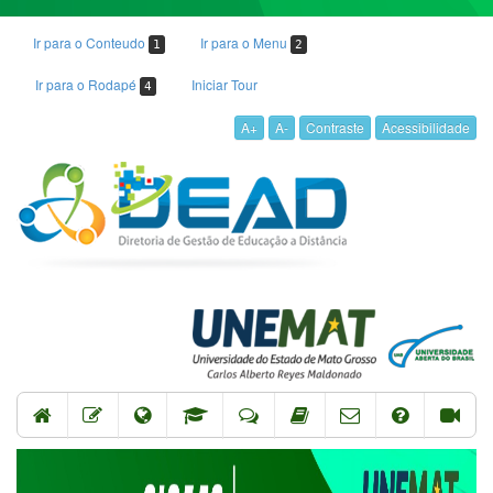
Ir para o Conteudo
Ir para o Menu
1
2
Ir para o Rodapé
Iniciar Tour
4
A+
A-
Contraste
Acessibilidade