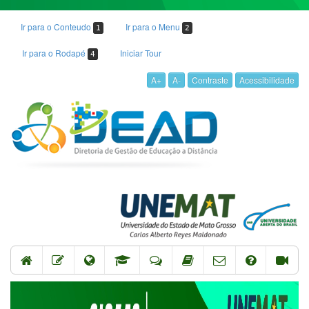
Ir para o Conteudo
Ir para o Menu
1
2
Ir para o Rodapé
Iniciar Tour
4
A+
A-
Contraste
Acessibilidade