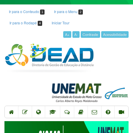
Ir para o Conteudo
Ir para o Menu
1
2
Ir para o Rodapé
Iniciar Tour
4
A+
A-
Contraste
Acessibilidade