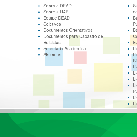
Sobre a DEAD
S
Sobre a UAB
d
Equipe DEAD
B
Seletivos
Pú
Documentos Orientativos
B
Documentos para Cadastro de
C
Bolsistas
E
Secretaria Acadêmica
Li
Sistemas
Li
Bi
Li
Li
Li
Li
Po
L
L