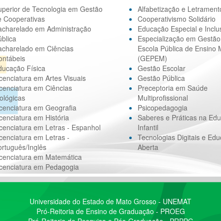
uperior de Tecnologia em Gestão
Alfabetização e Letrament
e Cooperativas
Cooperativismo Solidário
acharelado em Administração
Educação Especial e Inclu
blica
Especialização em Gestão
acharelado em Ciências
Escola Pública de Ensino 
ontábeis
(GEPEM)
ducação Física
Gestão Escolar
cenciatura em Artes Visuais
Gestão Pública
cenciatura em Ciências
Preceptoria em Saúde
ológicas
Multiprofissional
cenciatura em Geografia
Psicopedagogia
cenciatura em História
Saberes e Práticas na Ed
cenciatura em Letras - Espanhol
Infantil
cenciatura em Letras -
Tecnologias Digitais e Ed
rtuguês/Inglês
Aberta
icenciatura em Matemática
icenciatura em Pedagogia
Universidade do Estado de Mato Grosso - UNEMAT
Pró-Reitoria de Ensino de Graduação - PROEG