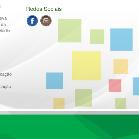
o
Redes Sociais
siva
 da
Médio
ucação
ucação