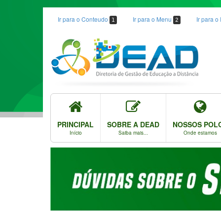
Ir para o Conteudo
Ir para o Menu
Ir para 
1
2
PRINCIPAL
SOBRE A DEAD
NOSSOS POL
Início
Saiba mais...
Onde estamos