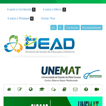
Ir para o Conteudo
Ir para o Menu
1
2
Ir para o Rodapé
Iniciar Tour
4
A+
A-
Contraste
Acessibilidade