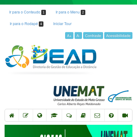
Ir para o Conteudo
Ir para o Menu
1
2
Ir para o Rodapé
Iniciar Tour
4
A+
A-
Contraste
Acessibilidade