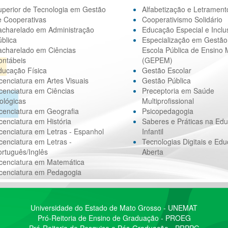
uperior de Tecnologia em Gestão
Alfabetização e Letrament
e Cooperativas
Cooperativismo Solidário
acharelado em Administração
Educação Especial e Inclu
blica
Especialização em Gestão
acharelado em Ciências
Escola Pública de Ensino 
ontábeis
(GEPEM)
ducação Física
Gestão Escolar
cenciatura em Artes Visuais
Gestão Pública
cenciatura em Ciências
Preceptoria em Saúde
ológicas
Multiprofissional
cenciatura em Geografia
Psicopedagogia
cenciatura em História
Saberes e Práticas na Ed
cenciatura em Letras - Espanhol
Infantil
cenciatura em Letras -
Tecnologias Digitais e Ed
rtuguês/Inglês
Aberta
icenciatura em Matemática
icenciatura em Pedagogia
Universidade do Estado de Mato Grosso - UNEMAT
Pró-Reitoria de Ensino de Graduação - PROEG