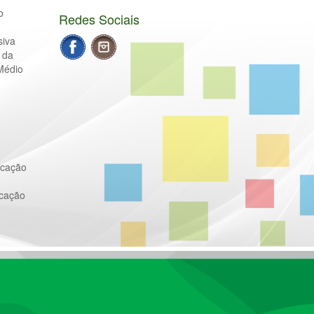
o
Redes Sociais
siva
 da
Médio
ucação
ucação