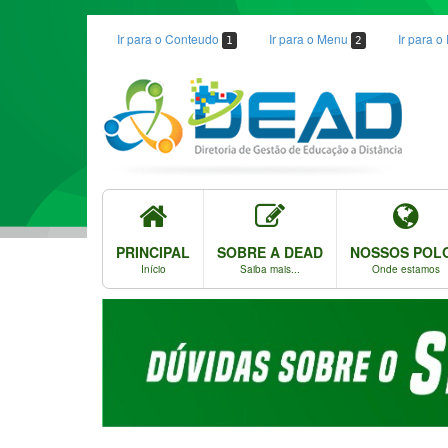
Ir para o Conteudo
Ir para o Menu
Ir para 
1
2
PRINCIPAL
SOBRE A DEAD
NOSSOS POL
Início
Saiba mais...
Onde estamos