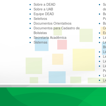
Sobre a DEAD
S
Sobre a UAB
d
Equipe DEAD
B
Seletivos
Pú
Documentos Orientativos
B
Documentos para Cadastro de
C
Bolsistas
E
Secretaria Acadêmica
Li
Sistemas
Li
Bi
Li
Li
Li
Li
Po
L
L