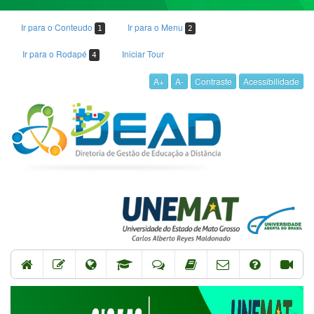
Ir para o Conteudo
Ir para o Menu
1
2
Ir para o Rodapé
Iniciar Tour
4
A+
A-
Contraste
Acessibilidade