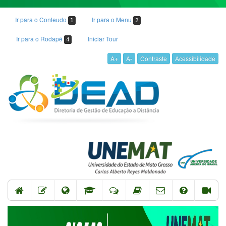
Ir para o Conteudo
Ir para o Menu
1
2
Ir para o Rodapé
Iniciar Tour
4
A+
A-
Contraste
Acessibilidade