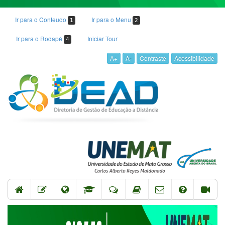
Ir para o Conteudo
Ir para o Menu
1
2
Ir para o Rodapé
Iniciar Tour
4
A+
A-
Contraste
Acessibilidade