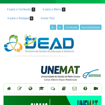
Ir para o Conteudo
Ir para o Menu
1
2
Ir para o Rodapé
Iniciar Tour
4
A+
A-
Contraste
Acessibilidade