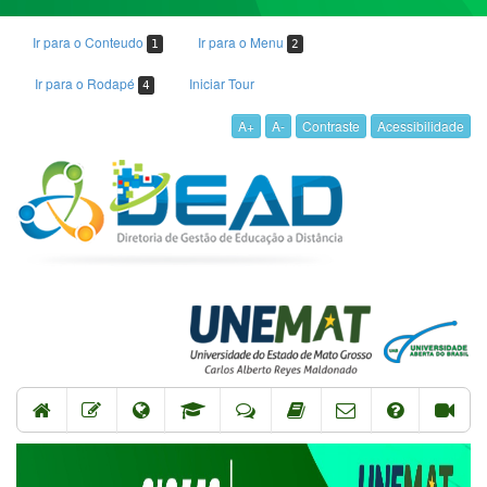
Ir para o Conteudo
Ir para o Menu
1
2
Ir para o Rodapé
Iniciar Tour
4
A+
A-
Contraste
Acessibilidade