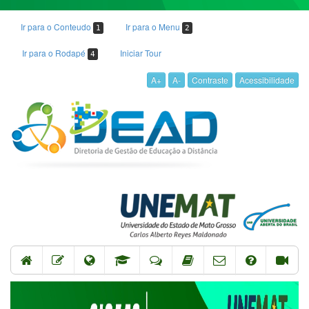
Ir para o Conteudo
Ir para o Menu
1
2
Ir para o Rodapé
Iniciar Tour
4
A+
A-
Contraste
Acessibilidade