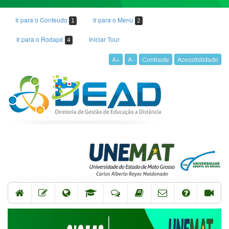
Ir para o Conteudo
Ir para o Menu
1
2
Ir para o Rodapé
Iniciar Tour
4
A+
A-
Contraste
Acessibilidade