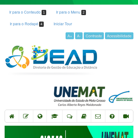
Ir para o Conteudo
Ir para o Menu
1
2
Ir para o Rodapé
Iniciar Tour
4
A+
A-
Contraste
Acessibilidade