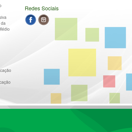
o
Redes Sociais
siva
 da
Médio
ucação
ucação