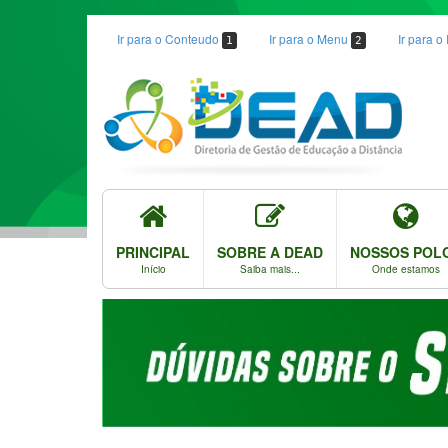
Ir para o Conteudo
Ir para o Menu
Ir para 
1
2
PRINCIPAL
SOBRE A DEAD
NOSSOS POL
Início
Saiba mais...
Onde estamos