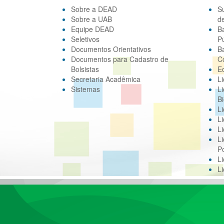
Sobre a DEAD
S
Sobre a UAB
d
Equipe DEAD
B
Seletivos
Pú
Documentos Orientativos
B
Documentos para Cadastro de
C
Bolsistas
E
Secretaria Acadêmica
Li
Sistemas
Li
Bi
Li
Li
Li
Li
Po
L
L