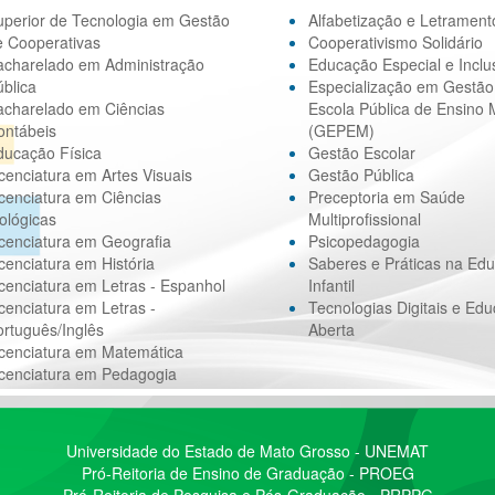
uperior de Tecnologia em Gestão
Alfabetização e Letrament
e Cooperativas
Cooperativismo Solidário
acharelado em Administração
Educação Especial e Inclu
blica
Especialização em Gestão
acharelado em Ciências
Escola Pública de Ensino 
ontábeis
(GEPEM)
ducação Física
Gestão Escolar
cenciatura em Artes Visuais
Gestão Pública
cenciatura em Ciências
Preceptoria em Saúde
ológicas
Multiprofissional
cenciatura em Geografia
Psicopedagogia
cenciatura em História
Saberes e Práticas na Ed
cenciatura em Letras - Espanhol
Infantil
cenciatura em Letras -
Tecnologias Digitais e Ed
rtuguês/Inglês
Aberta
icenciatura em Matemática
icenciatura em Pedagogia
Universidade do Estado de Mato Grosso - UNEMAT
Pró-Reitoria de Ensino de Graduação - PROEG