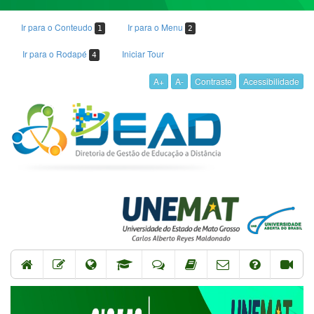
Ir para o Conteudo
Ir para o Menu
1
2
Ir para o Rodapé
Iniciar Tour
4
A+
A-
Contraste
Acessibilidade