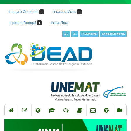
Ir para o Conteudo
Ir para o Menu
1
2
Ir para o Rodapé
Iniciar Tour
4
A+
A-
Contraste
Acessibilidade