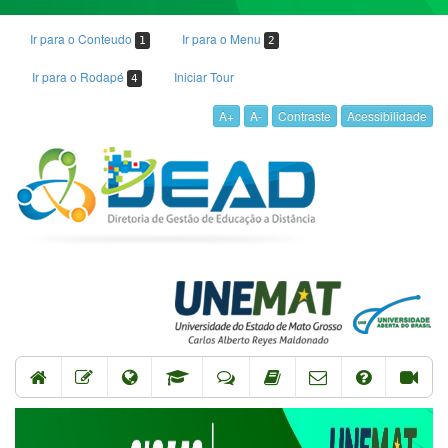
Ir para o Conteudo
Ir para o Menu
1
2
Ir para o Rodapé
Iniciar Tour
4
A+
A-
Contraste
Acessibilidade