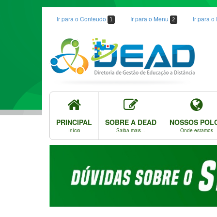
Ir para o Conteudo
Ir para o Menu
Ir para 
1
2
PRINCIPAL
SOBRE A DEAD
NOSSOS POL
Início
Saiba mais...
Onde estamos