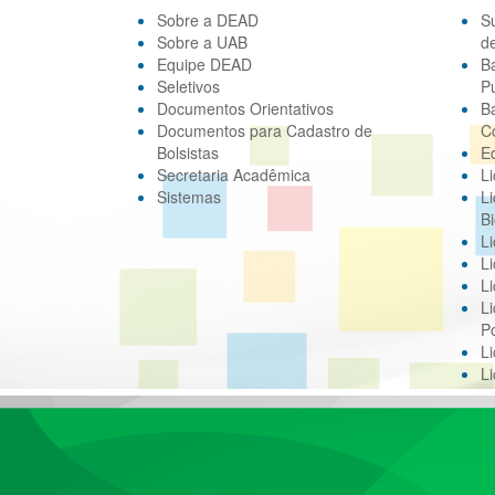
Sobre a DEAD
S
Sobre a UAB
d
Equipe DEAD
B
Seletivos
Pú
Documentos Orientativos
B
Documentos para Cadastro de
C
Bolsistas
E
Secretaria Acadêmica
Li
Sistemas
Li
Bi
Li
Li
Li
Li
Po
L
L