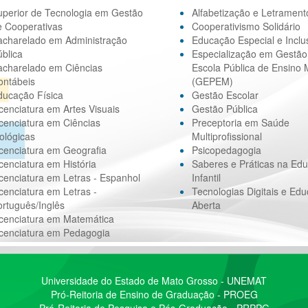
uperior de Tecnologia em Gestão
Alfabetização e Letrament
e Cooperativas
Cooperativismo Solidário
acharelado em Administração
Educação Especial e Inclu
blica
Especialização em Gestão
acharelado em Ciências
Escola Pública de Ensino 
ontábeis
(GEPEM)
ducação Física
Gestão Escolar
cenciatura em Artes Visuais
Gestão Pública
cenciatura em Ciências
Preceptoria em Saúde
ológicas
Multiprofissional
cenciatura em Geografia
Psicopedagogia
cenciatura em História
Saberes e Práticas na Ed
cenciatura em Letras - Espanhol
Infantil
cenciatura em Letras -
Tecnologias Digitais e Ed
rtuguês/Inglês
Aberta
icenciatura em Matemática
icenciatura em Pedagogia
Universidade do Estado de Mato Grosso - UNEMAT
Pró-Reitoria de Ensino de Graduação - PROEG