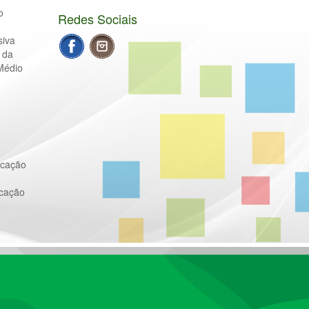
o
Redes Sociais
siva
 da
Médio
ucação
ucação