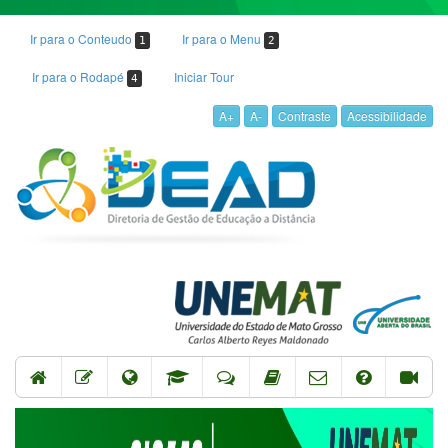
Ir para o Conteudo
Ir para o Menu
1
2
Ir para o Rodapé
Iniciar Tour
4
A+
A-
Contraste
Acessibilidade