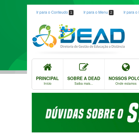
Ir para o Conteudo
Ir para o Menu
Ir para 
1
2
PRINCIPAL
SOBRE A DEAD
NOSSOS POL
Início
Saiba mais...
Onde estamos