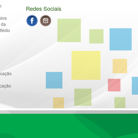
o
Redes Sociais
siva
 da
Médio
ucação
ucação