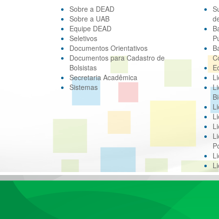
Sobre a DEAD
S
Sobre a UAB
d
Equipe DEAD
B
Seletivos
Pú
Documentos Orientativos
B
Documentos para Cadastro de
C
Bolsistas
E
Secretaria Acadêmica
Li
Sistemas
Li
Bi
Li
Li
Li
Li
Po
L
L