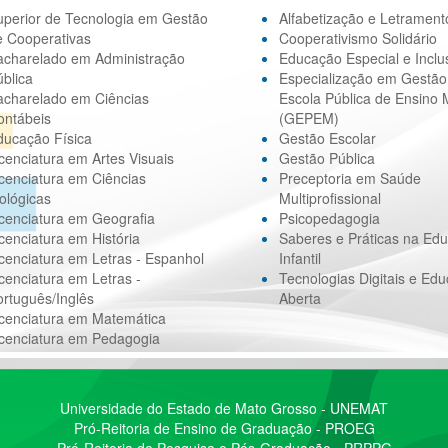
uperior de Tecnologia em Gestão
Alfabetização e Letrament
e Cooperativas
Cooperativismo Solidário
acharelado em Administração
Educação Especial e Inclu
blica
Especialização em Gestão
acharelado em Ciências
Escola Pública de Ensino 
ontábeis
(GEPEM)
ducação Física
Gestão Escolar
cenciatura em Artes Visuais
Gestão Pública
cenciatura em Ciências
Preceptoria em Saúde
ológicas
Multiprofissional
cenciatura em Geografia
Psicopedagogia
cenciatura em História
Saberes e Práticas na Ed
cenciatura em Letras - Espanhol
Infantil
cenciatura em Letras -
Tecnologias Digitais e Ed
rtuguês/Inglês
Aberta
icenciatura em Matemática
icenciatura em Pedagogia
Universidade do Estado de Mato Grosso - UNEMAT
Pró-Reitoria de Ensino de Graduação - PROEG