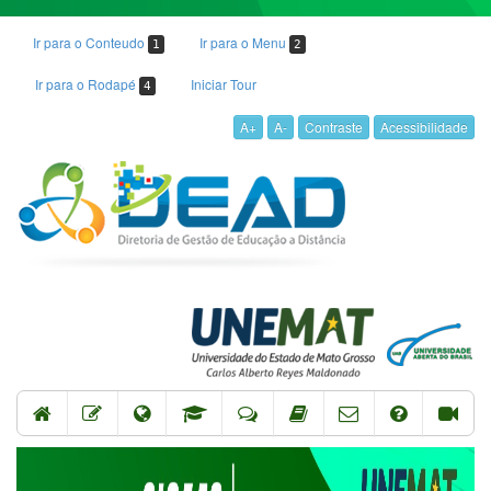
Ir para o Conteudo
Ir para o Menu
1
2
Ir para o Rodapé
Iniciar Tour
4
A+
A-
Contraste
Acessibilidade