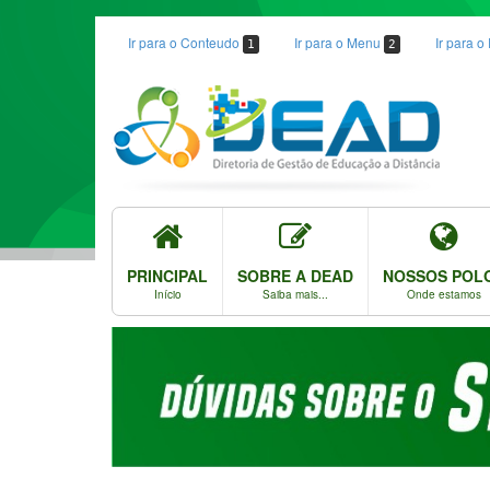
Ir para o Conteudo
Ir para o Menu
Ir para 
1
2
PRINCIPAL
SOBRE A DEAD
NOSSOS POL
Início
Saiba mais...
Onde estamos