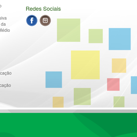
o
Redes Sociais
siva
 da
Médio
ucação
ucação