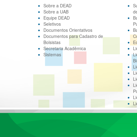
Sobre a DEAD
S
Sobre a UAB
d
Equipe DEAD
B
Seletivos
Pú
Documentos Orientativos
B
Documentos para Cadastro de
C
Bolsistas
E
Secretaria Acadêmica
Li
Sistemas
Li
Bi
Li
Li
Li
Li
Po
L
L