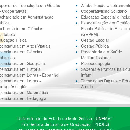
uperior de Tecnologia em Gestão
Alfabetização e Letrament
e Cooperativas
Cooperativismo Solidário
acharelado em Administração
Educação Especial e Inclu
blica
Especialização em Gestão
acharelado em Ciências
Escola Pública de Ensino 
ontábeis
(GEPEM)
ducação Física
Gestão Escolar
cenciatura em Artes Visuais
Gestão Pública
cenciatura em Ciências
Preceptoria em Saúde
ológicas
Multiprofissional
cenciatura em Geografia
Psicopedagogia
cenciatura em História
Saberes e Práticas na Ed
cenciatura em Letras - Espanhol
Infantil
cenciatura em Letras -
Tecnologias Digitais e Ed
rtuguês/Inglês
Aberta
icenciatura em Matemática
icenciatura em Pedagogia
Universidade do Estado de Mato Grosso - UNEMAT
Pró-Reitoria de Ensino de Graduação - PROEG