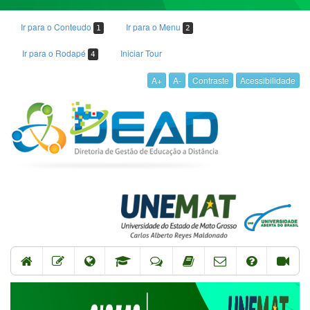
Ir para o Conteudo
Ir para o Menu
1
2
Ir para o Rodapé
Iniciar Tour
4
A+
A-
Contraste
Acessibilidade